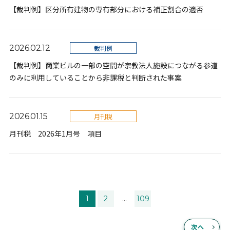
【裁判例】区分所有建物の専有部分における補正割合の適否
2026.02.12
裁判例
【裁判例】商業ビルの一部の空間が宗教法人施設につながる参道
のみに利用していることから非課税と判断された事案
2026.01.15
月刊税
月刊税 2026年1月号 項目
1
2
...
109
次へ