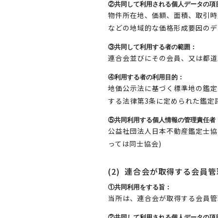
②共同して利用される個人データの項
物件所在地、価額、面積、取引時
などの地域的な価格形成要因のデ
③共同して利用する者の範囲：
連合会並びにその会員、又は都道
④利用する者の利用目的：
地価公示法に基づく標準地の鑑定
する法律第3条に定められた鑑定
⑤共同利用する個人情報の管理責任者
公益社団法人日本不動産鑑定士協
っては同士協会)
(2)
連合会が取得する会員管
①共同利用をする旨：
当所は、連合会が取得する会員管
②共同して利用される個人データの項