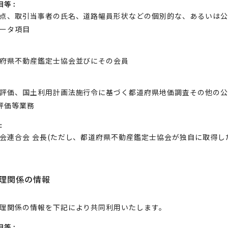
目等：
点、取引当事者の氏名、道路幅員形状などの個別的な、あるいは
ータ項目
府県不動産鑑定士協会並びにその会員
評価、国土利用計画法施行令に基づく都道府県地価調査その他の
評価等業務
：
会連合会 会長(ただし、都道府県不動産鑑定士協会が独自に取得し
理関係の情報
理関係の情報を下記により共同利用いたします。
目等：