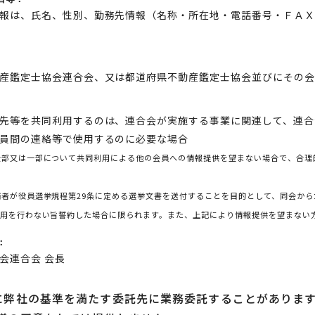
報は、氏名、性別、勤務先情報（名称・所在地・電話番号・ＦＡ
産鑑定士協会連合会、又は都道府県不動産鑑定士協会並びにその
先等を共同利用するのは、連合会が実施する事業に関連して、連合
員間の連絡等で使用するのに必要な場合
全部又は一部について共同利用による他の会員への情報提供を望まない場合で、合理
者が役員選挙規程第29条に定める選挙文書を送付することを目的として、同会から
利用を行わない旨誓約した場合に限られます。また、上記により情報提供を望まない
：
会連合会 会長
に弊社の基準を満たす委託先に業務委託することがありま