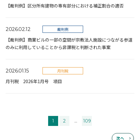
【裁判例】区分所有建物の専有部分における補正割合の適否
2026.02.12
裁判例
【裁判例】商業ビルの一部の空間が宗教法人施設につながる参道
のみに利用していることから非課税と判断された事案
2026.01.15
月刊税
月刊税 2026年1月号 項目
1
2
...
109
次へ