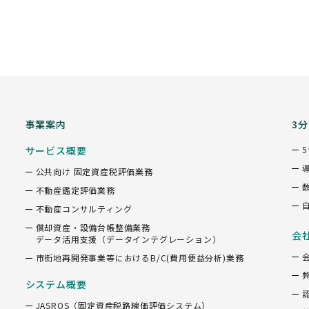
事業案内
3
サービス概要
公共向け 固定資産税評価業務
不動産鑑定評価業務
不動産コンサルティング
償却資産・設備台帳整備業務
会
データ活用支援（データインテグレーション）
市街地再開発事業等におけるB/C(費用便益分析)業務
システム概要
JASROS（固定資産税路線価評価システム）