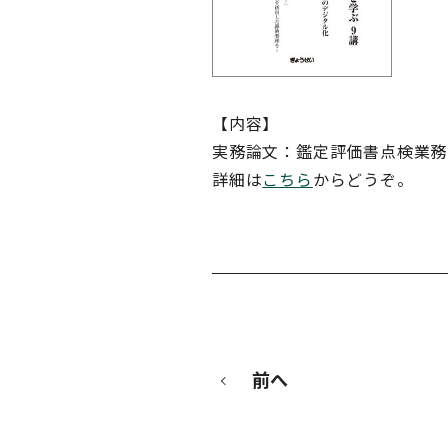
【内容】
実務論文：鑑定評価書点検業務
詳細は
こちら
からどうぞ。
前へ