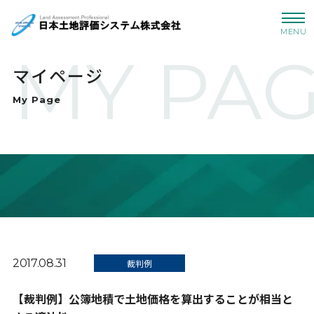
MENU
MY PA
マイページ
My Page
2017.08.31
裁判例
【裁判例】公簿地積で土地価格を算出することが相当と