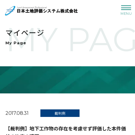
MENU
MY PA
マイページ
My Page
2017.08.31
裁判例
【裁判例】地下工作物の存在を考慮せず評価した本件価