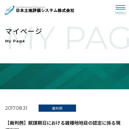
MENU
MY PA
マイページ
My Page
2017.08.31
裁判例
【裁判例】賦課期日における雑種地地目の認定に係る現