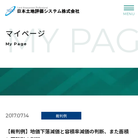
MENU
MY PA
マイページ
My Page
2017.07.14
裁判例
【裁判例】地価下落減価と容積率減価の判断、また面積