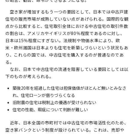
の助言、勧告、命令ができるようになる。
空き家が増加するもう一つの要因として、日本では中古戸建
住宅の販売市場が成熟していない点があげられる。国際的な観
点から比較すると、住宅取引全体における中古住宅の取引件数
の割合は、アメリカやイギリスが80％程度であるのに対し、
日本は15％程度にすぎない。法規制や物価水準により、欧
米・欧州諸国は日本よりも住宅を新築しづらいという状況もあ
り、これらの国では、中古住宅を購入するのが普通なのであ
る。
なお、日本で中古住宅の流通を阻害している要因としては以
下のものが考えられる。
築後20年を経過した住宅は担保価値がほとんど無いとみなさ
れ、住宅ローンが借りづらくなる
旧耐震の住宅は税制上の優遇が受けられない
住宅の性能、瑕疵について判断が難しい
近年、日本全国の市町村では中古住宅の市場活性化のため、
空き家バンクという制度が設けられている。これは、売却や