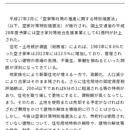
平成27年2月に「空家等対策の推進に関する特別措置法」
（以下、空家対策特別措置法）が施行され、国土交通省の平成
28年度予算には空き家対策総合支援事業として41億円が計上
された。
住宅・土地統計調査（総務省）によれば、1983年に8.6％だ
った空き家率は2013年には13.5％に増加しており、管理され
ていない建物の倒壊の危険、不衛生、景観を損ねるといった問
題が深刻になってきている。
核家族化により新築住宅が増える一方で、高齢化、人口減少
により古家はそのまま残される。さらに住宅用地の固定資産税
評価額は、200㎡以下であれば6分の1に軽減される等の特例が
あり、住宅を取り壊して更地にすると、課税額が高くなってし
まう。そのため、土地を使用または売却する予定がなければわ
ざわざ費用をかけて建物の解体を積極的に行うことは少ない。
しかし、今後は空家対策特別措置法により、市町村は使用され
ていない建物について、住宅用地特例の解除や、建物の解体等